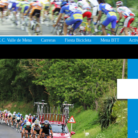
.C. Valle de Mena
Carreras
Fiesta Bicicleta
Mena BTT
Activ
C